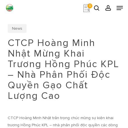
Skip
Men
0
to
search
account
main
Close
content
Menu
News
CTCP Hoàng Minh
Nhật Mừng Khai
Trương Hồng Phúc KPL
– Nhà Phân Phối Độc
Quyền Gạo Chất
Lượng Cao
CTCP Hoàng Minh Nhật trân trọng chúc mừng sự kiện khai
trương Hồng Phúc KPL – nhà phân phối độc quyền các dòng