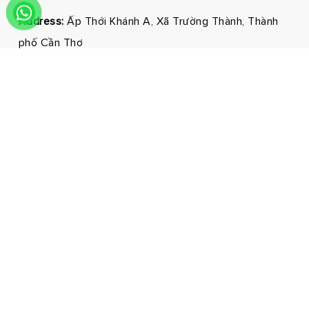
Address:
Ấp Thới Khánh A, Xã Trường Thành, Thành
phố Cần Thơ
Phone:
0292 3681171 - 0326210210
Email:
marketing@hmnfoodco.com
Facebook
Youtube
Tiktok