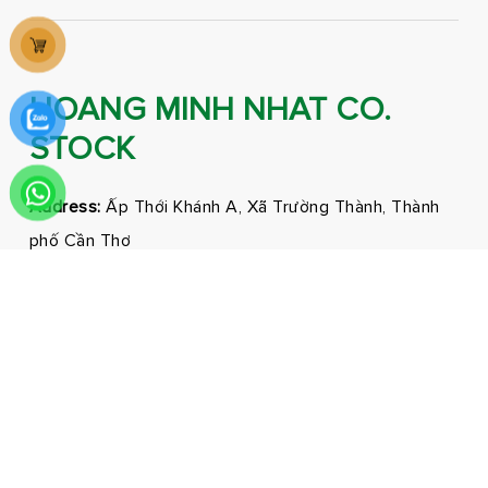
HOANG MINH NHAT CO.
STOCK
Address:
Ấp Thới Khánh A, Xã Trường Thành, Thành
phố Cần Thơ
Phone:
0292 3681171 - 0326210210
Email:
marketing@hmnfoodco.com
Facebook
Youtube
Tiktok