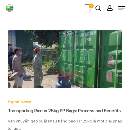
Skip
Men
0
to
search
account
main
Close
content
Menu
Export News
Transporting Rice in 25kg PP Bags: Process and Benefits
Vận chuyển gạo xuất khẩu bằng bao PP 25kg là một giải pháp
tối ưu…