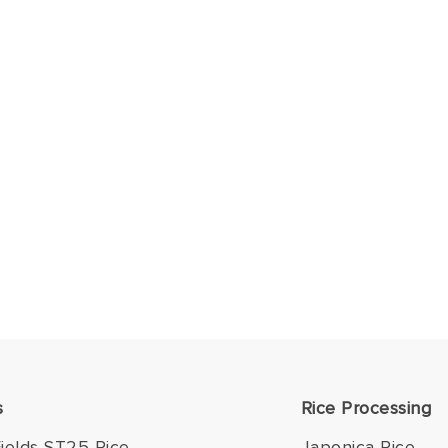
s
Rice Processing
ields ST25 Rice
Japonica Rice