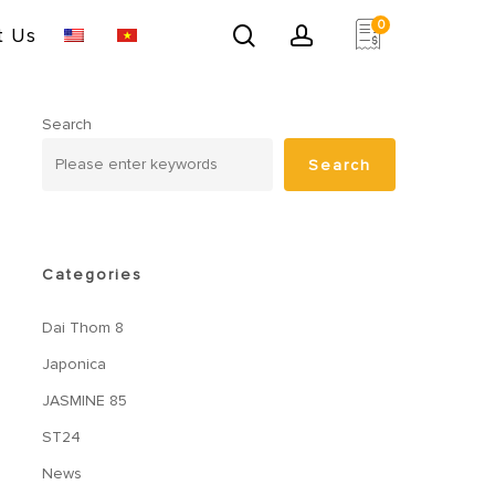
0
search
account
t Us
Search
Search
Categories
Dai Thom 8
Japonica
JASMINE 85
ST24
News