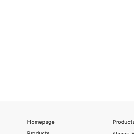
Homepage
Product
Products
Shrimp F