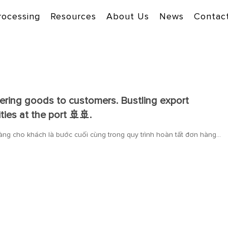
rocessing
Resources
About Us
News
Contac
vering goods to customers. Bustling export
ities at the port 🚢🚢.
àng cho khách là bước cuối cùng trong quy trình hoàn tất đơn hàng…