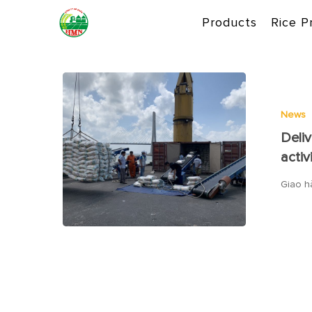
Skip
Products
Rice P
to
main
content
News
Deli
activ
Giao h