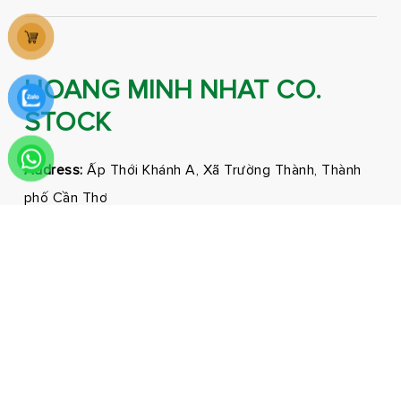
HOANG MINH NHAT CO.
STOCK
Address:
Ấp Thới Khánh A, Xã Trường Thành, Thành
phố Cần Thơ
Phone:
0292 3681171 - 0326210210
Email:
marketing@hmnfoodco.com
Facebook
Youtube
Tiktok