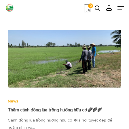
Skip
Men
0
to
search
account
main
Close
content
Menu
News
Thăm cánh đồng lúa trồng hướng hữu cơ 🌾🌾🌾
Cánh đồng lúa trồng hướng hữu cơ 🍀là nơi tuyệt đẹp để
ngắm nhìn và…