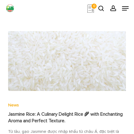
Skip
Men
0
to
search
account
main
Close
content
Menu
News
Jasmine Rice: A Culinary Delight Rice 🌾 with Enchanting
Aroma and Perfect Texture.
Từ lâu, gạo Jasmine được nhập khẩu từ châu Á, đặc biệt là