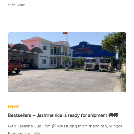
Việt Nam.…
News
Bestsellers – Jasmine rice is ready for shipment 🚚🚚
Gạo Jasmine Lúa Tôm 🌾 với Hương thơm thanh tao, vị ngọt
thanh mát và dẻo…