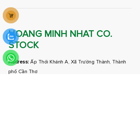
HOANG MINH NHAT CO.
STOCK
Address:
Ấp Thới Khánh A, Xã Trường Thành, Thành
phố Cần Thơ
Phone:
0292 3681171 - 0326210210
Email:
marketing@hmnfoodco.com
Facebook
Youtube
Tiktok