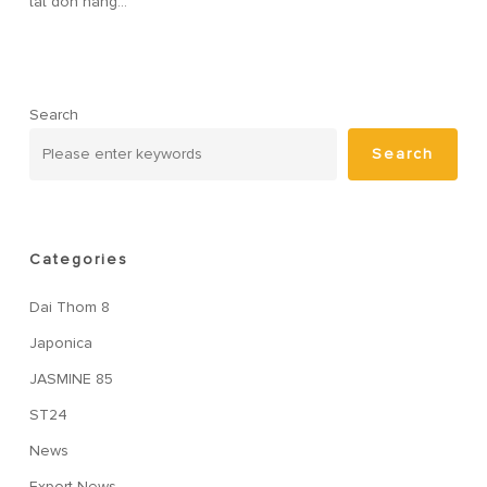
tất đơn hàng…
Search
Search
Categories
Dai Thom 8
Japonica
JASMINE 85
ST24
News
Export News