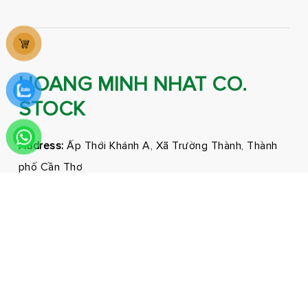
HOANG MINH NHAT CO.
STOCK
Address:
Ấp Thới Khánh A, Xã Trường Thành, Thành
phố Cần Thơ
Phone:
0292 3681171 - 0326210210
Email:
marketing@hmnfoodco.com
Facebook
Youtube
Tiktok