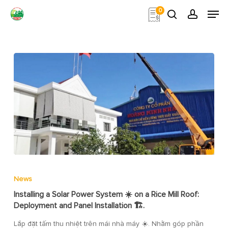
Skip
Men
0
to
search
account
main
Close
content
Menu
News
Installing a Solar Power System ☀️ on a Rice Mill Roof:
Deployment and Panel Installation 🏗️.
Lắp đặt tấm thu nhiệt trên mái nhà máy ☀️. Nhằm góp phần