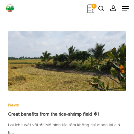
Skip
Men
0
to
search
account
main
Close
content
Menu
News
Great benefits from the rice-shrimp field 🌟!
Lợi ích tuyệt vời 🌟! Mô hình lúa tôm không chỉ mang lại giá
trị…