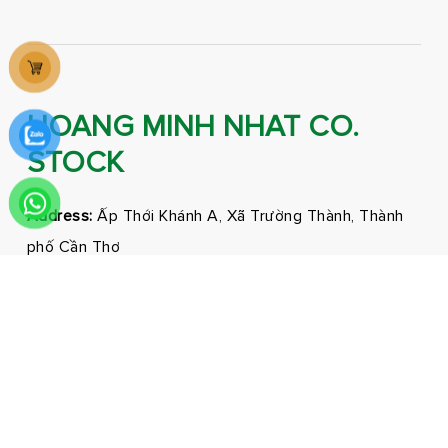
HOANG MINH NHAT CO.
STOCK
Address:
Ấp Thới Khánh A, Xã Trường Thành, Thành
phố Cần Thơ
Phone:
0292 3681171 - 0326210210
Email:
marketing@hmnfoodco.com
Facebook
Youtube
Tiktok