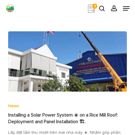
Skip
Men
0
to
search
account
main
Close
content
Menu
News
Installing a Solar Power System ☀️ on a Rice Mill Roof:
Deployment and Panel Installation 🏗️.
Lắp đặt tấm thu nhiệt trên mái nhà máy ☀️. Nhằm góp phần