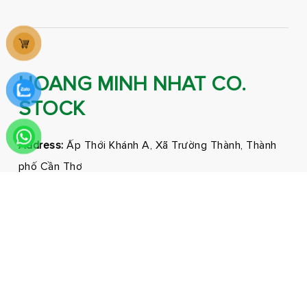
HOANG MINH NHAT CO.
STOCK
Address:
Ấp Thới Khánh A, Xã Trường Thành, Thành
phố Cần Thơ
Phone:
0292 3681171 - 0326210210
Email:
marketing@hmnfoodco.com
Facebook
Youtube
Tiktok