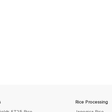
s
Rice Processing
ields ST25 Rice
Japonica Rice