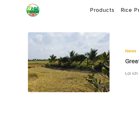
Skip
Products
Rice P
to
main
content
News
Great
Lợi ích