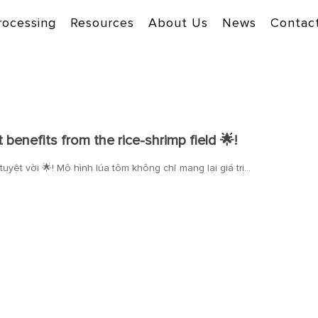
rocessing
Resources
About Us
News
Contac
 benefits from the rice-shrimp field 🌟!
 tuyệt vời 🌟! Mô hình lúa tôm không chỉ mang lại giá trị…