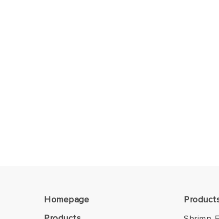
Homepage
Product
Products
Shrimp F