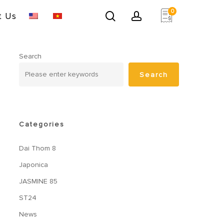
0
search
account
t Us
Search
Search
Categories
Dai Thom 8
Japonica
JASMINE 85
ST24
News