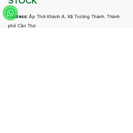
STOCK
Address:
Ấp Thới Khánh A, Xã Trường Thành, Thành
phố Cần Thơ
Phone:
0292 3681171 - 0326210210
Email:
marketing@hmnfoodco.com
Facebook
Youtube
Tiktok