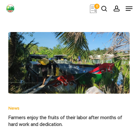
Skip
Men
0
to
search
account
main
Close
content
Menu
News
Farmers enjoy the fruits of their labor after months of
hard work and dedication.